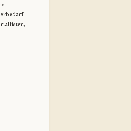
as
derbedarf
iallisten,