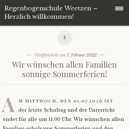
Regenbogenschule Weetzen –
Herzlich willkommen!
Zum
Startseite
Inhalt
springen
Schule
Veröffentlicht am
7. Februar 2022
Wir wünschen allen Familien
Förderverein
Aktuelle Elterninformationen
sonnige Sommerferien!
offene Stelle
Das Regenbogen-Team
Förderverein Regenbogenschule Weetzen
A
Hort
Schulsozialarbeit
Aktuelles und Termine
m Mittwoch, den 01.07.2026 ist
der letzte Schultag und der Unterricht
Kontakt
endet für alle um 11.00 Uhr. Wir wünschen allen
Familien erholsame Sommerferien und den